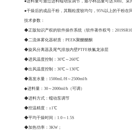
●进料量可通过进料蠕动泵调节，最小样品量可达30ml。
●干燥后的成品干粉，其颗粒度较均匀，95%以上的干粉在
技术参数：
◆正版知识产权的软件操作系统（软件著作权号：2019SR107
◆二流体雾化器材质：PEEK聚醚醚酮
◆旋风分离器及尾气排放内壁PTFE铁氟龙涂层
◆进风温度控制：30℃～260℃
◆出风温度控制：30℃～130℃
◆蒸发水量：1500mL/H～2500ml/h
◆进料量：30～2000ml/h（可调）
◆进料方式：蠕动泵调节
◆控温精度：±1℃
◆平均干燥时间：1.0～1.5S
◆加热功率：3KW；