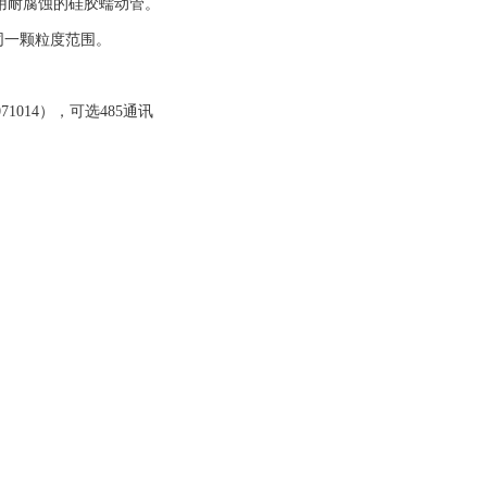
采用耐腐蚀的硅胶蠕动管。
同一颗粒度范围。
1014），可选485通讯