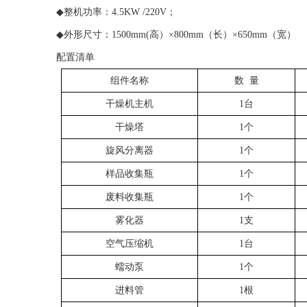
◆整机功率：4.5KW /220V；
◆外形尺寸：1500mm(高）×800mm（长）×650mm（宽）
配置清单
组件名称
数
量
干燥机主机
1台
干燥塔
1个
旋风分离器
1个
样品收集瓶
1个
废料收集瓶
1个
雾化器
1支
空气压缩机
1台
蠕动泵
1个
进料管
1根