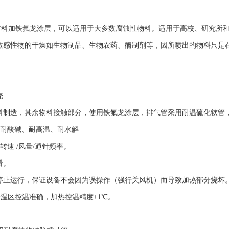
PEEK材料加铁氟龙涂层，可以适用于大多数腐蚀性物料。适用于高校、研
热敏感性物的干燥如生物制品、生物农药、酶制剂等，因所喷出的物料只是
壳
料制造，其余物料接触部分，使用铁氟龙涂层，排气管采用耐温硫化软管
，耐酸碱、耐高温、耐水解
转速 /风量/通针频率。
看。
停止运行，保证设备不会因为误操作（强行关风机）而导致加热部分烧坏
全温区控温准确，加热控温精度±1℃。