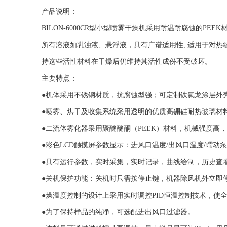
产品说明：
BILON-6000CR型小型喷雾干燥机采用耐温耐腐蚀的
所有溶液如乳浊液、悬浮液，具有广谱适用性, 适用于对
持这些活性材料在干燥后仍维持其活性成份不受破坏。
主要特点：
●机体采用不锈钢材质，抗腐蚀型强；可定制铁氟龙涂层外
●喷雾、烘干及收集系统采用透明的优质高硼硅耐热玻璃材
●二流体雾化器采用聚醚醚酮（PEEK）材料，机械强度高
●彩色LCD触摸屏参数显示：进风口温度/出风口温度/蠕动泵
●具有运行参数，实时采集，实时记录，曲线绘制，历史查
●关机保护功能：关机时只需按停止键，机器除风机外立即
●燥温度控制的设计上采用实时调控PID恒温控制技术，使
●为了保持样品的纯净，可选配进出风口过滤器。