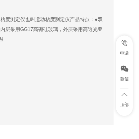
粘度测定仪也叫运动粘度测定仪产品特点：●双
内层采用GG17高硼硅玻璃，外层采用高透光亚
温
电话
微信
顶部