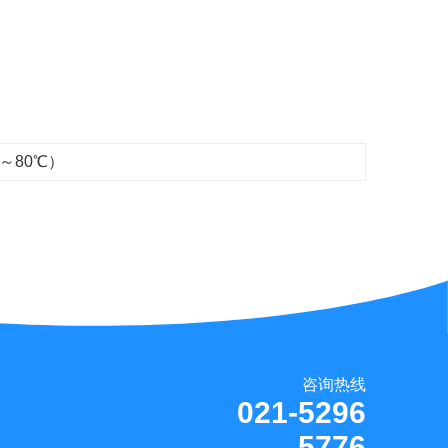
～80℃）
咨询热线
021-5296
5776