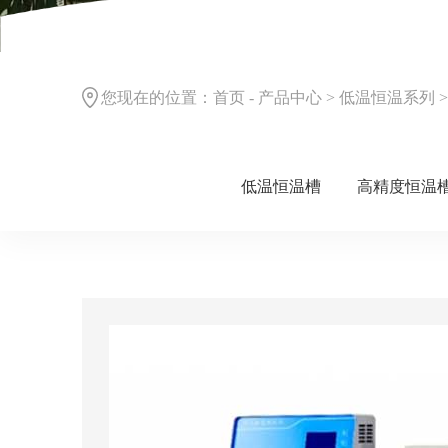
您现在的位置：
首页
-
产品中心
>
低温恒温系列
低温恒温槽
高精度恒温