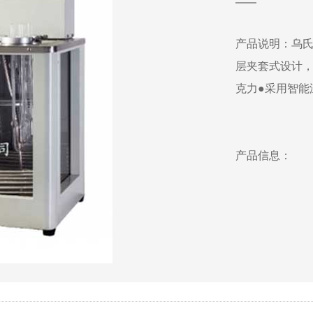
产品说明：乌氏
层夹套式设计，
克力●采用智能
产品信息：