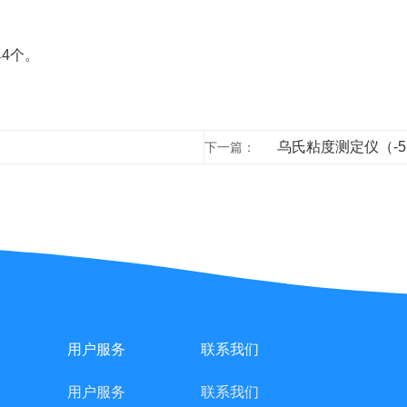
具
4
个。
乌氏粘度测定仪（-5
下一篇：
用户服务
联系我们
用户服务
联系我们