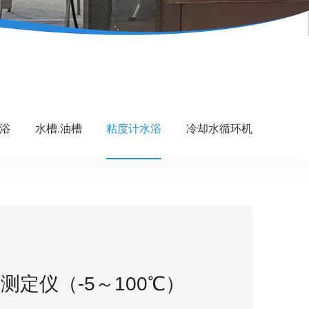
浴
水槽.油槽
粘度计水浴
冷却水循环机
测定仪（-5～100℃）