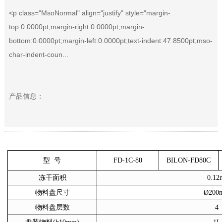
<p class="MsoNormal" align="justify" style="margin-
top:0.0000pt;margin-right:0.0000pt;margin-
bottom:0.0000pt;margin-left:0.0000pt;text-indent:47.8500pt;mso-
char-indent-coun...
产品信息：
型
号
FD-1C-80
BILON-FD80C
冻干面积
0.12
物料盘尺寸
Ø200
物料盘层数
4