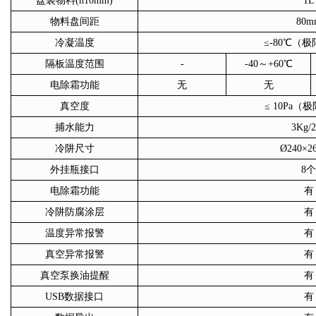
盘装物料
(h10mm)
1L
物料盘间距
80m
冷凝温度
≤-80℃（极
隔板温度范围
-
-40～+60℃
电除霜功能
无
无
真空度
≤ 10Pa（极
捕水能力
3Kg/
冷阱尺寸
Ø240×2
外挂瓶接口
8
电除霜功能
有
冷阱防腐涂层
有
温度异常报警
有
真空异常报警
有
真空泵换油提醒
有
USB数据接口
有