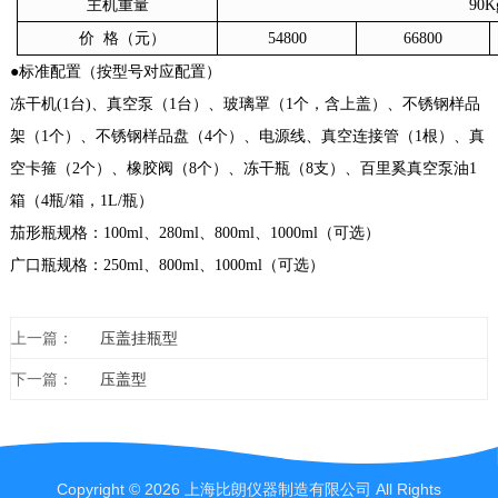
主机重量
90K
价
格（元）
54800
66800
●标准配置（按型号对应配置）
冻干机
(1台)、真空泵（1台）、玻璃罩（1个，含上盖）、不锈钢样品
架（1个）、不锈钢样品盘（4个）、电源线、真空连接管（1根）、真
空卡箍（2个）、橡胶阀（8个）、冻干瓶（8支）、百里奚真空泵油1
箱（4瓶/箱，1L/瓶）
茄形瓶规格：
100ml、280ml、800ml、1000ml（可选）
广口瓶规格：
250ml、800ml、1000ml（可选）
上一篇：
压盖挂瓶型
下一篇：
压盖型
Copyright © 2026 上海比朗仪器制造有限公司 All Rights