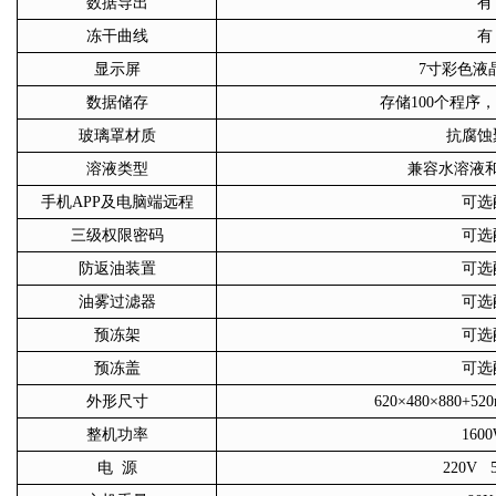
数据导出
有
冻干曲线
有
显示屏
7寸彩色液
数据储存
存储
100个程序
玻璃罩材质
抗腐蚀
溶液类型
兼容水溶液
手机
APP及电脑端远程
可选
三级权限密码
可选
防返油装置
可选
油雾过滤器
可选
预冻架
可选
预冻盖
可选
外形尺寸
620×480×880+
整机功率
160
电
源
220V 