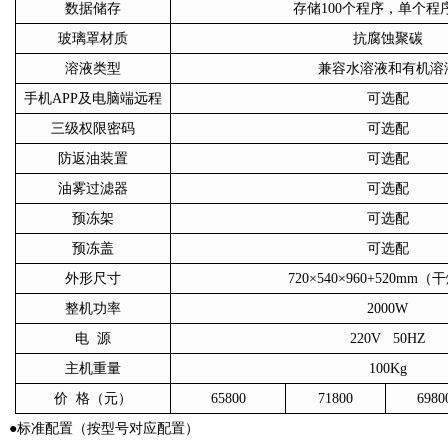
数据储存
存储
100个程序，单个程序
玻璃罩材质
抗腐蚀聚碳
溶液类型
兼容水溶液和有机溶
手机
APP及电脑端远程
可选配
三级权限密码
可选配
防返油装置
可选配
油雾过滤器
可选配
预冻架
可选配
预冻盖
可选配
外形尺寸
720×540×960+520mm
整机功率
2000W
电
源
220V 50HZ
主机重量
100Kg
价
格（元）
65800
71800
6980
●标准配置（按型号对应配置）