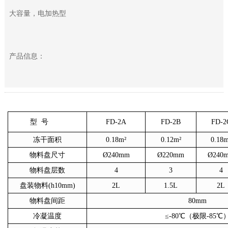
大容量，电加热型
产品信息：
型
号
FD-2A
FD-2B
FD-2
冻干面积
0.18m²
0.12m²
0.18m
物料盘尺寸
Ø240mm
Ø220mm
Ø240
物料盘层数
4
3
4
盘装物料
(h10mm)
2L
1.5L
2L
物料盘间距
80mm
冷凝温度
≤-80℃（极限-85℃