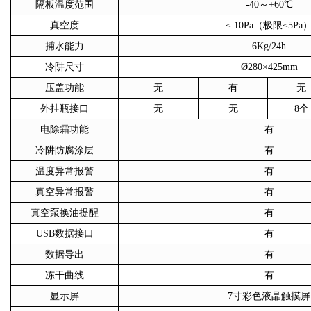
隔板温度范围
-40～+60℃
真空度
≤ 10Pa（极限≤5Pa
捕水能力
6Kg/24h
冷阱尺寸
Ø280×425mm
压盖功能
无
有
无
外挂瓶接口
无
无
8个
电除霜功能
有
冷阱防腐涂层
有
温度异常报警
有
真空异常报警
有
真空泵换油提醒
有
USB数据接口
有
数据导出
有
冻干曲线
有
显示屏
7寸彩色液晶触摸屏